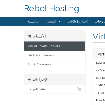
Rebel Hosting
روحات
أخبار وإعلانات
المتجر
الرئيسية
Vir
الأقسام
Virtual Private Servers
Vir
Dedicated Servers
KVM Vi
Stock Clearance
4 vCor
8GB De
الإجراءات
1.9TB 
شاهد العربة
1 IP Ad
Free S