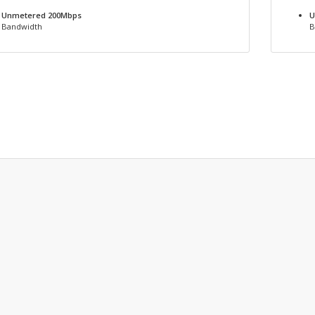
Unmetered 200Mbps
U
Bandwidth
B