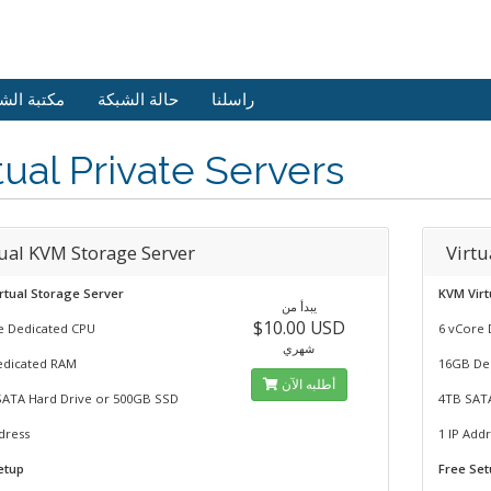
راسلنا
حالة الشبكة
مكتبة الش
tual Private Servers
tual KVM Storage Server
Virtu
rtual Storage Server
KVM Virt
يبدأ من
$10.00 USD
e Dedicated CPU
6 vCore 
شهري
dicated RAM
16GB De
أطلبه الآن
SATA Hard Drive or 500GB SSD
4TB SAT
dress
1 IP Add
etup
Free Se