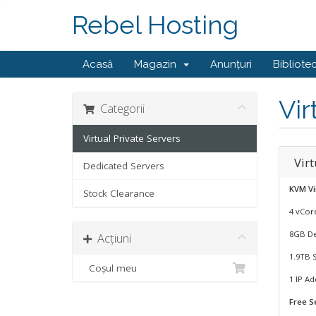
Rebel Hosting
Acasă
Magazin
Anunțuri
Bibliote
Vir
Categorii
Virtual Private Servers
Vir
Dedicated Servers
KVM Vi
Stock Clearance
4 vCor
8GB De
Acțiuni
1.9TB 
Coșul meu
1 IP Ad
Free S