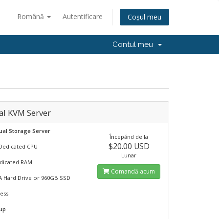
Română
Autentificare
Coșul meu
Contul meu
al KVM Server
ual Storage Server
Începănd de la
$20.00 USD
Dedicated CPU
Lunar
dicated RAM
Comandă acum
A Hard Drive or 960GB SSD
ress
tup