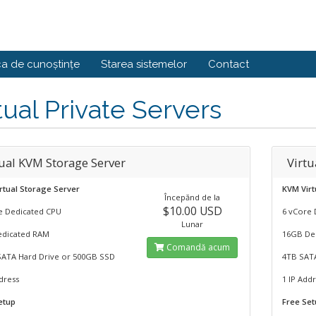
ca de cunoștințe
Starea sistemelor
Contact
tual Private Servers
tual KVM Storage Server
Virtu
rtual Storage Server
KVM Virt
Începănd de la
$10.00 USD
e Dedicated CPU
6 vCore 
Lunar
dicated RAM
16GB De
Comandă acum
SATA Hard Drive or 500GB SSD
4TB SAT
dress
1 IP Add
etup
Free Se