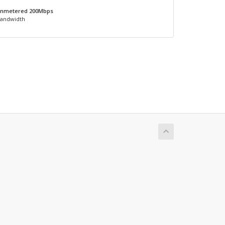
nmetered 200Mbps
andwidth