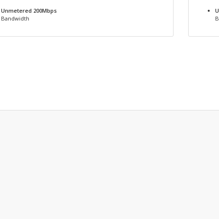
Unmetered 200Mbps
U
Bandwidth
B