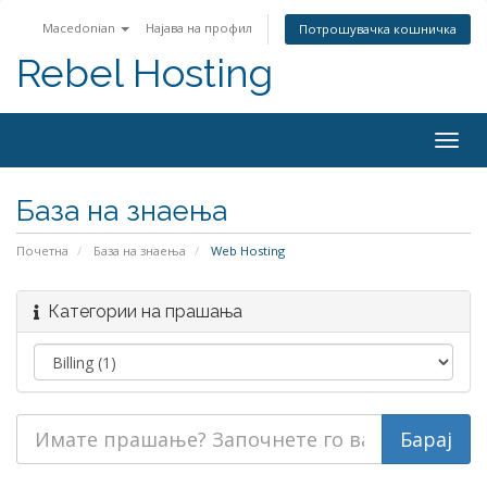
Macedonian
Најава на профил
Потрошувачка кошничка
Rebel Hosting
Togg
navig
База на знаења
Почетна
База на знаења
Web Hosting
Категории на прашања