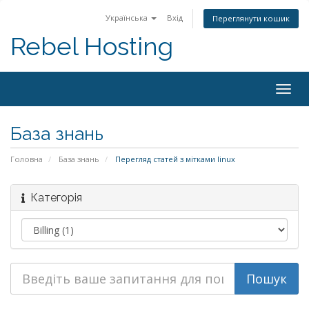
Українська
Вхід
Переглянути кошик
Rebel Hosting
Togg
navig
База знань
Головна
База знань
Перегляд статей з мітками linux
Категорія